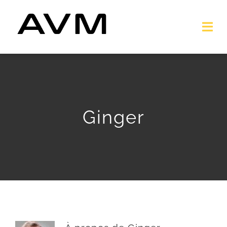
Passer
au
Togg
contenu
Navi
ACCUEIL
A PROPOS
Ginger
NOS SERVICES
REALISATIONS
CONTACT & DEVIS